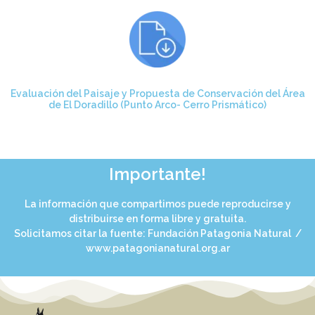
Evaluación del Paisaje y Propuesta de Conservación del Área
de El Doradillo (Punto Arco- Cerro Prismático)
Importante!
La información que compartimos puede reproducirse y
distribuirse en forma libre y gratuita.
Solicitamos citar la fuente: Fundación Patagonia Natural /
www.patagonianatural.org.ar