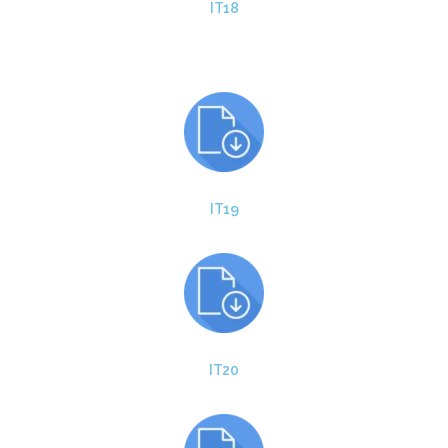
IT18
IT19
IT20