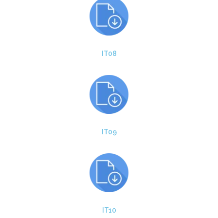
IT08
IT09
IT10